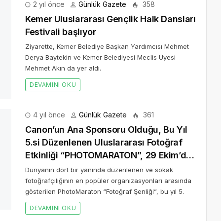
2 yıl önce
Günlük Gazete
358
Kemer Uluslararası Gençlik Halk Dansları
Festivali başlıyor
Ziyarette, Kemer Belediye Başkan Yardımcısı Mehmet
Derya Baytekin ve Kemer Belediyesi Meclis Üyesi
Mehmet Akın da yer aldı.
DEVAMINI OKU
4 yıl önce
Günlük Gazete
361
Canon’un Ana Sponsoru Olduğu, Bu Yıl
5.si Düzenlenen Uluslararası Fotoğraf
Etkinliği “PHOTOMARATON”, 29 Ekim’de
İstanbul’da Bayram Coşkusuyla Bir Arada
Dünyanın dört bir yanında düzenlenen ve sokak
Gerçekleşti
fotoğrafçılığının en popüler organizasyonları arasında
gösterilen PhotoMaraton “Fotoğraf Şenliği”, bu yıl 5.
DEVAMINI OKU