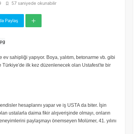
9
57 saniyede okunabilir
da Paylaş
liğe ev sahipliği yapıyor. Boya, yalıtım, betonarme vb. gibi
e Türkiye'de ilk kez düzenlenecek olan Ustafest'te bir
ndisler hesaplarını yapar ve iş USTA da biter. İşin
an ustalarla daima fikir alışverişinde olmayı, onların
e deneyimlerini paylaşmayı önemseyen Molümer, 41. yılını