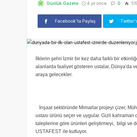
Günlük Gazete
4 yıl önce
0
51
Facebook'ta Paylaş
Twitter'
İlklerin şehri İzmir bir kez daha farklı bir etkin
alanlarda faaliyet gösteren ustalar, Dünya'da v
araya gelecekler.
İnşaat sektöründe Mimarlar projeyi çizer, Mühe
ustası ürünü seçer ve uygular. Gizli kahraman ol
taleplerine göre ürünleri geliştirmeyi, bilgi v
USTAFEST ile kutluyor.