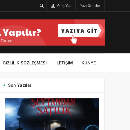
Giriş Yap
Yazı Gönder
GIZLILIK SÖZLEŞMESI
İLETIŞIM
KÜNYE
Son Yazılar