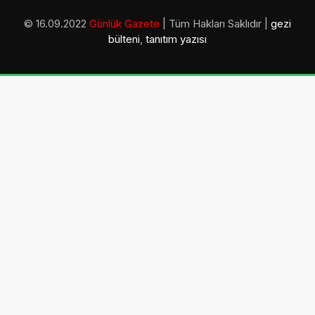
© 16.09.2022
Günlük Gazete
| Tüm Hakları Saklıdır |
gezi
bülteni
,
tanıtım yazısı