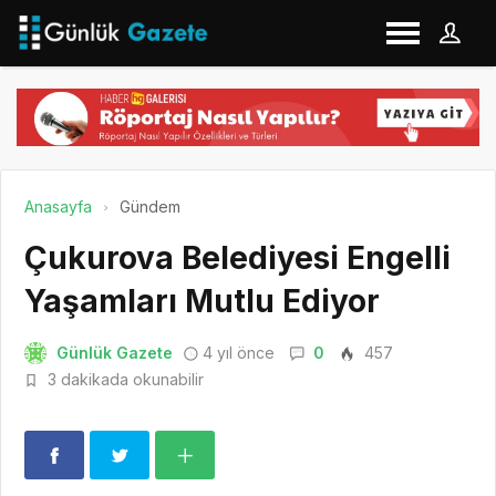
Anasayfa
Gündem
Çukurova Belediyesi Engelli
Yaşamları Mutlu Ediyor
Günlük Gazete
4 yıl önce
0
457
3 dakikada okunabilir