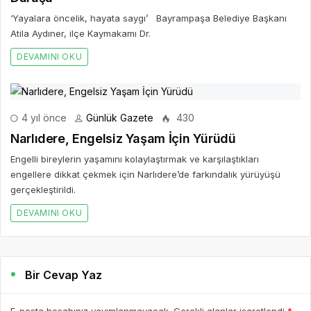
‘Yayalara öncelik, hayata saygı’ Bayrampaşa Belediye Başkanı
Atila Aydıner, ilçe Kaymakamı Dr.
DEVAMINI OKU
4 yıl önce
Günlük Gazete
430
Narlıdere, Engelsiz Yaşam İçin Yürüdü
Engelli bireylerin yaşamını kolaylaştırmak ve karşılaştıkları
engellere dikkat çekmek için Narlıdere’de farkındalık yürüyüşü
gerçekleştirildi.
DEVAMINI OKU
Bir Cevap Yaz
E-posta hesabınız yayımlanmayacak. Gerekli alanlar işaretlendi
*