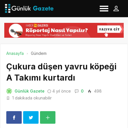
Anasayfa
Gündem
Çukura düşen yavru köpeği
A Takımı kurtardı
Günlük Gazete
4 yıl önce
0
498
1 dakikada okunabilir