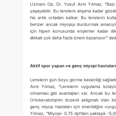
Uzmanı Op. Dr. Yusuf Avni Yılmaz, “Bazı i
yaşayabilir. Bu lenslere alışana kadar gözd
his artık ortadan kalkar. Bu lenslerin kull
benzer ancak miyopiyi durdurmak amacıyla 
için hijyen konusunda erişkinler kadar dik
dikkati çok daha fazla önem kazanıyor” dedi
Aktif spor yapan ve genç miyopi hastaları 
Lenslerin gün boyu görme keskinliği sağladı
Avni Yılmaz, “Lenslerin uygulama kolaylı
olmaması gibi avantajları var. Ancak bu len
Ortokeratolojinin düzenli astigmatı olan b
genç miyop hastaları için önerildiğini vur
Yılmaz, “Miyopi– 0.75 dpt’den yaklaşık –5,00