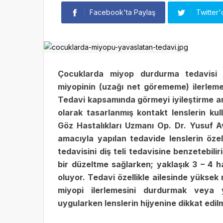
Facebook'ta Paylaş
Twitter'
Çocuklarda miyop durdurma tedavisi o
miyopinin (uzağı net görememe) ilerleme
Tedavi kapsamında görmeyi iyileştirme am
olarak tasarlanmış kontakt lenslerin kul
Göz Hastalıkları Uzmanı Op. Dr. Yusuf Av
amacıyla yapılan tedavide lenslerin özell
tedavisini diş teli tedavisine benzetebili
bir düzeltme sağlarken; yaklaşık 3 – 4 h
oluyor. Tedavi özellikle ailesinde yüksek
miyopi ilerlemesini durdurmak veya 
uygularken lenslerin hijyenine dikkat edil