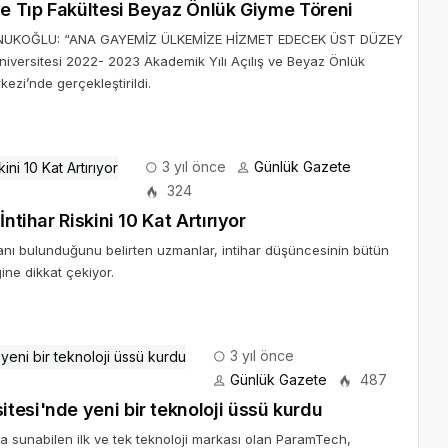
ve Tıp Fakültesi Beyaz Önlük Giyme Töreni
NUKOĞLU: “ANA GAYEMİZ ÜLKEMİZE HİZMET EDECEK ÜST DÜZEY
rsitesi 2022- 2023 Akademik Yılı Açılış ve Beyaz Önlük
ezi’nde gerçekleştirildi.
3 yıl önce
Günlük Gazete
324
ntihar Riskini 10 Kat Artırıyor
tanı bulunduğunu belirten uzmanlar, intihar düşüncesinin bütün
ine dikkat çekiyor.
3 yıl önce
Günlük Gazete
487
tesi'nde yeni bir teknoloji üssü kurdu
da sunabilen ilk ve tek teknoloji markası olan ParamTech,