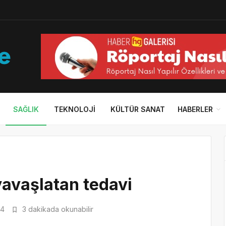
SAĞLIK
TEKNOLOJI
KÜLTÜR SANAT
HABERLER
avaşlatan tedavi
4
3 dakikada okunabilir