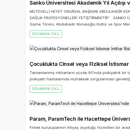
Sanko Üniversitesi Akademik Yıl Açılışı 
MÜTEVELLİ HEYET ONURSAL BAŞKANI ABDULKADİR KO
SAĞLIK PROFESYONELLERİ YETİŞTİRMEKTİR” SANKO Ünive
Giyme Töreni, Abdulkadir Konukoğlu Kültür ve Spor Merk
DEVAMINI OKU
Çocuklukta Cinsel veya Fiziksel İstismar İ
Tamamlanmış intiharların yüzde 90’ında psikiyatrik bir 
psikiyatri hastalarında muhakkak sorgulanması gerektiğ
DEVAMINI OKU
Param, ParamTech ile Hacettepe Üniversi
Fintek kuruluşlarının ihtiyaç duyduğu hizmetleri bir ara