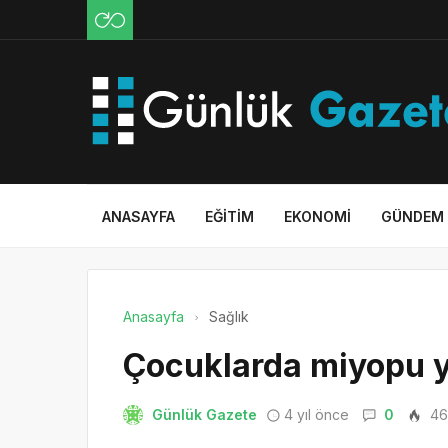
ANASAYFA
EĞITIM
EKONOMI
GÜNDEM
Anasayfa
Sağlık
Çocuklarda miyopu y
Günlük Gazete
4 yıl önce
0
46