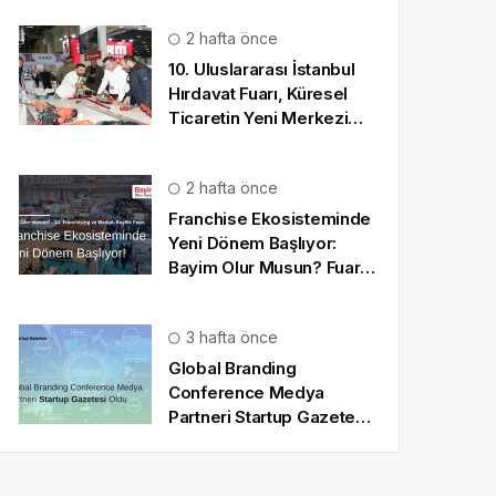
2 hafta önce
10. Uluslararası İstanbul
Hırdavat Fuarı, Küresel
Ticaretin Yeni Merkezi
Olmaya Hazırlanıyor
2 hafta önce
Franchise Ekosisteminde
Yeni Dönem Başlıyor:
Bayim Olur Musun? Fuarı
2026 İçin Geri Sayım!
3 hafta önce
Global Branding
Conference Medya
Partneri Startup Gazetesi
Oldu