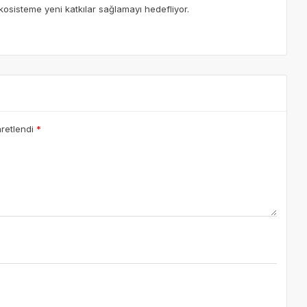
osisteme yeni katkılar sağlamayı hedefliyor.
aretlendi
*