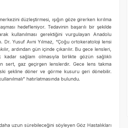
merkezini düzleştirmesi, ışığın göze girerken kırılma
laşması hedefleniyor. Tedavinin başarılı bir şekilde
larak kullanılması gerektiğini vurgulayan Anadolu
 Dr. Yusuf Avni Yılmaz, “Çoğu ortokeratoloji lensi
lır, ardından gün içinde çıkarılır. Bu gece lensleri,
 kadar sağlam olmasıyla birlikte gözün sağlıklı
en sert, gaz geçirgen lenslerdir. Gece lens takma
eski şekline döner ve görme kusuru geri dönebilir.
kullanılmalı” hatırlatmasında bulundu.
aha uzun sürebileceğini söyleyen Göz Hastalıkları