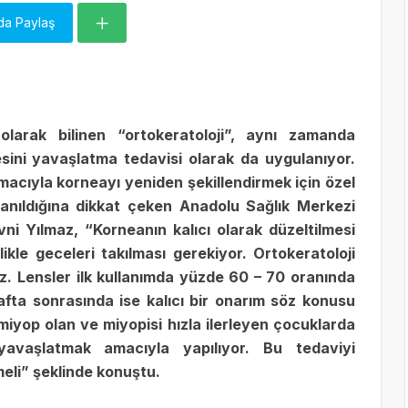
da Paylaş
larak bilinen “ortokeratoloji”, aynı zamanda
sini yavaşlatma tedavisi olarak da uygulanıyor.
acıyla korneayı yeniden şekillendirmek için özel
lanıldığına dikkat çeken Anadolu Sağlık Merkezi
ni Yılmaz, “Korneanın kalıcı olarak düzeltilmesi
ikle geceleri takılması gerekiyor. Ortokeratoloji
riz. Lensler ilk kullanımda yüzde 60 – 70 oranında
afta sonrasında ise kalıcı bir onarım söz konusu
 miyop olan ve miyopisi hızla ilerleyen çocuklarda
yavaşlatmak amacıyla yapılıyor. Bu tedaviyi
meli” şeklinde konuştu.