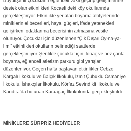
Büyükşehir çocukların eğlenceli vakit geçirip gelişimlerine
destek olan etkinlikleri Kocaeli’deki köy okullarında
gerçekleştiriyor. Etkinlikte yer alan boyama atölyelerinde
miniklerin el becerileri, hayal güçleri, ifade yetenekleri
gelişirken, odaklanma becerisinin artmasına vesile
olunuyor. Çocuklar için düzenlenen “Çık Dışarı Oy-na-ya-
lım!” etkinlikleri okulların belirlediği saatlerde
gerçekleştiriliyor. Şenlikte çocuklar için; topaç ve bez çanta
boyama, eğlenceli atletizm parkuru gibi yarışlar
düzenleniyor. Geçen hafta başlayan etkinlikler Gebze
Kargalı İlkokulu ve Balçık İlkokulu, İzmit Çubuklu Osmaniye
İlkokulu, İshakçılar İlkokulu, Körfez Sevindikli İlkokulu ve
Kandıra’da bulunan Karaağaç İlkokulunda gerçekleştirildi.
MİNİKLERE SÜRPRİZ HEDİYELER