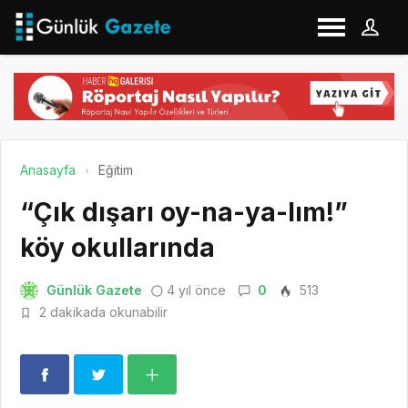
Anasayfa
Eğitim
“Çık dışarı oy-na-ya-lım!”
köy okullarında
Günlük Gazete
4 yıl önce
0
513
2 dakikada okunabilir