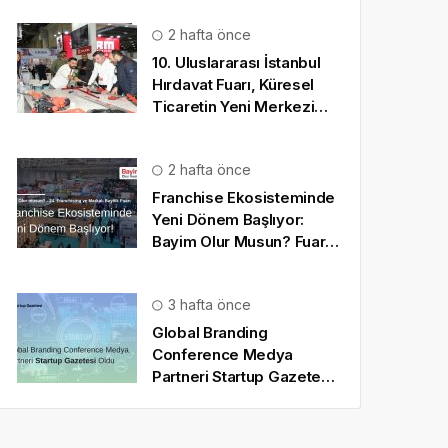
2 hafta önce
10. Uluslararası İstanbul
Hırdavat Fuarı, Küresel
Ticaretin Yeni Merkezi
Olmaya Hazırlanıyor
2 hafta önce
Franchise Ekosisteminde
Yeni Dönem Başlıyor:
Bayim Olur Musun? Fuarı
2026 İçin Geri Sayım!
3 hafta önce
Global Branding
Conference Medya
Partneri Startup Gazetesi
Oldu