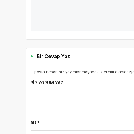
bulundu
Burhaniye Belediyesi 3 Aralık Dünya Engelliler günü dola
gerçekleştirdi.
DEVAMINI OKU
Bir Cevap Yaz
E-posta hesabınız yayımlanmayacak. Gerekli alanlar iş
BIR YORUM YAZ
AD *