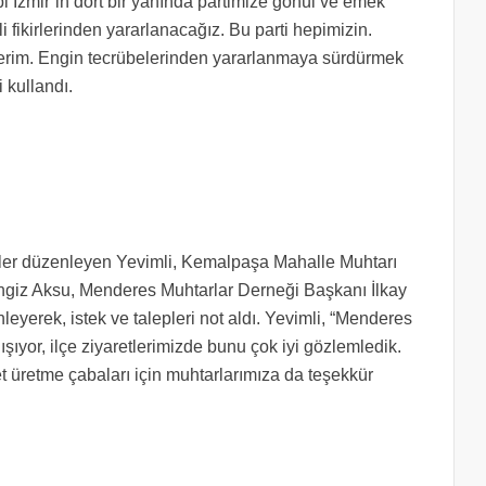
bi İzmir’in dört bir yanında partimize gönül ve emek
 fikirlerinden yararlanacağız. Bu parti hepimizin.
 ederim. Engin tecrübelerinden yararlanmaya sürdürmek
 kullandı.
etler düzenleyen Yevimli, Kemalpaşa Mahalle Muhtarı
ngiz Aksu, Menderes Muhtarlar Derneği Başkanı İlkay
leyerek, istek ve talepleri not aldı. Yevimli, “Menderes
ışıyor, ilçe ziyaretlerimizde bunu çok iyi gözlemledik.
 üretme çabaları için muhtarlarımıza da teşekkür