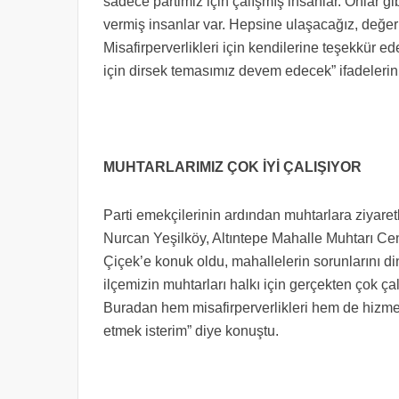
sadece partimiz için çalışmış insanlar. Onlar gi
vermiş insanlar var. Hepsine ulaşacağız, değerli
Misafirperverlikleri için kendilerine teşekkür
için dirsek temasımız devem edecek” ifadelerini
MUHTARLARIMIZ ÇOK İYİ ÇALIŞIYOR
Parti emekçilerinin ardından muhtarlara ziyar
Nurcan Yeşilköy, Altıntepe Mahalle Muhtarı Ce
Çiçek’e konuk oldu, mahallelerin sorunlarını din
ilçemizin muhtarları halkı için gerçekten çok çal
Buradan hem misafirperverlikleri hem de hizmet
etmek isterim” diye konuştu.