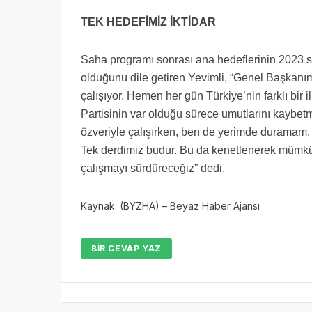
TEK HEDEFİMİZ İKTİDAR
Saha programı sonrası ana hedeflerinin 2023 se
olduğunu dile getiren Yevimli, “Genel Başkanım
çalışıyor. Hemen her gün Türkiye’nin farklı bir
Partisinin var olduğu sürece umutlarını kaybetm
özveriyle çalışırken, ben de yerimde duramam. O
Tek derdimiz budur. Bu da kenetlenerek mümk
çalışmayı sürdüreceğiz” dedi.
Kaynak: (BYZHA) – Beyaz Haber Ajansı
BIR CEVAP YAZ