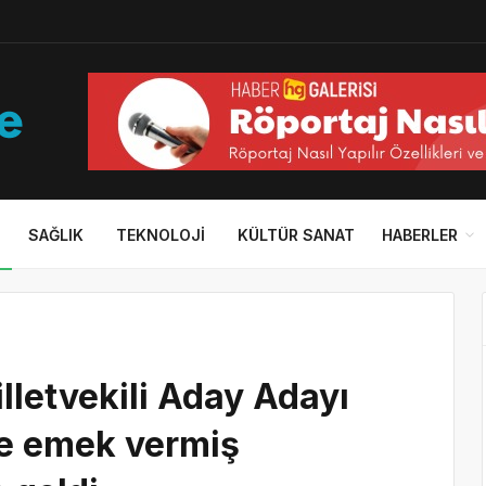
SAĞLIK
TEKNOLOJI
KÜLTÜR SANAT
HABERLER
lletvekili Aday Adayı
ye emek vermiş