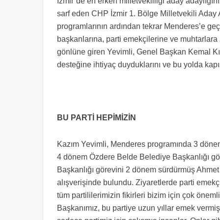
İzmir’de en erken milletvekilliği aday adaylığını
sarf eden CHP İzmir 1. Bölge Milletvekili Aday
programlarının ardından tekrar Menderes’e ge
başkanlarına, parti emekçilerine ve muhtarlara 
gönlüne giren Yevimli, Genel Başkan Kemal Kılı
desteğine ihtiyaç duyduklarını ve bu yolda kapı
BU PARTİ HEPİMİZİN
Kazım Yevimli, Menderes programında 3 döne
4 dönem Özdere Belde Belediye Başkanlığı gö
Başkanlığı görevini 2 dönem sürdürmüş Ahmet P
alışverişinde bulundu. Ziyaretlerde parti emekç
tüm partililerimizin fikirleri bizim için çok ö
Başkanımız, bu partiye uzun yıllar emek vermiş