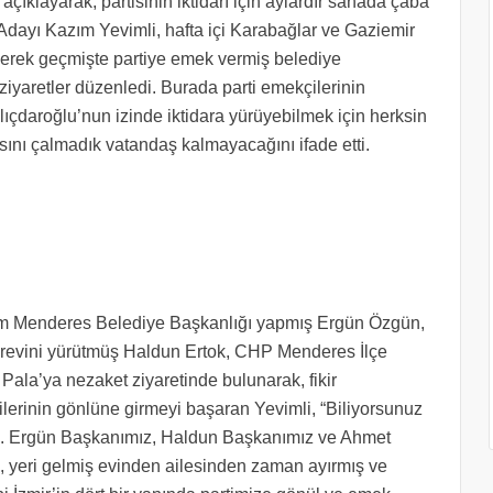
 açıklayarak, partisinin iktidarı için aylardır sahada çaba
 Adayı Kazım Yevimli, hafta içi Karabağlar ve Gaziemir
çerek geçmişte partiye emek vermiş belediye
ziyaretler düzenledi. Burada parti emekçilerinin
çdaroğlu’nun izinde iktidara yürüyebilmek için herksin
sını çalmadık vatandaş kalmayacağını ifade etti.
m Menderes Belediye Başkanlığı yapmış Ergün Özgün,
revini yürütmüş Haldun Ertok, CHP Menderes İlçe
ala’ya nezaket ziyaretinde bulunarak, fikir
ilerinin gönlüne girmeyi başaran Yevimli, “Biliyorsunuz
nemli. Ergün Başkanımız, Haldun Başkanımız ve Ahmet
, yeri gelmiş evinden ailesinden zaman ayırmış ve