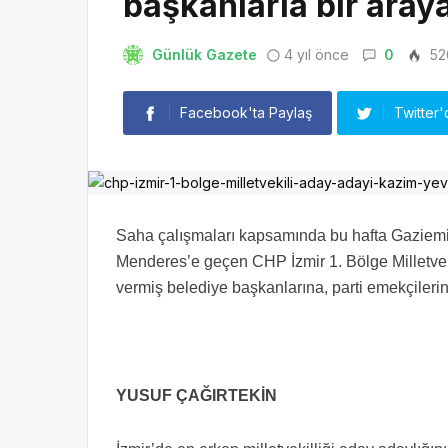
başkanlarla bir araya
Günlük Gazete
4 yıl önce
0
52
Facebook'ta Paylaş
Twitter'
Saha çalışmaları kapsamında bu hafta Gaziemir
Menderes’e geçen CHP İzmir 1. Bölge Milletvek
vermiş belediye başkanlarına, parti emekçilerin
YUSUF ÇAĞIRTEKİN