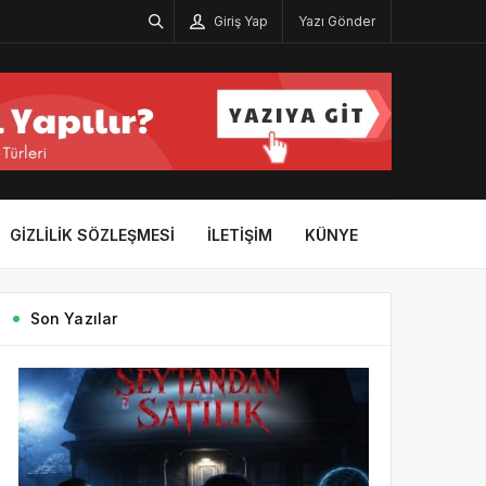
Giriş Yap
Yazı Gönder
GIZLILIK SÖZLEŞMESI
İLETIŞIM
KÜNYE
Son Yazılar