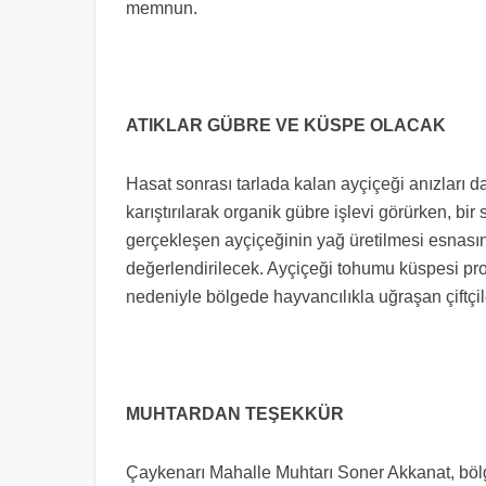
memnun.
ATIKLAR GÜBRE VE KÜSPE OLACAK
Hasat sonrası tarlada kalan ayçiçeği anızları da
karıştırılarak organik gübre işlevi görürken, bir
gerçekleşen ayçiçeğinin yağ üretilmesi esnasın
değerlendirilecek. Ayçiçeği tohumu küspesi pro
nedeniyle bölgede hayvancılıkla uğraşan çiftçi
MUHTARDAN TEŞEKKÜR
Çaykenarı Mahalle Muhtarı Soner Akkanat, bölged