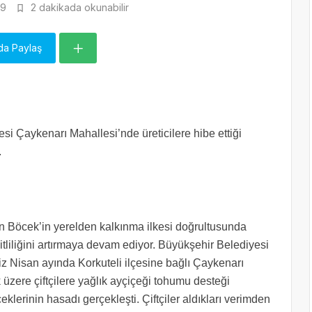
9
2 dakikada okunabilir
da Paylaş
esi Çaykenarı Mahallesi’nde üreticilere hibe ettiği
.
n Böcek’in yerelden kalkınma ilkesi doğrultusunda
itliliğini artırmaya devam ediyor. Büyükşehir Belediyesi
iz Nisan ayında Korkuteli ilçesine bağlı Çaykenarı
üzere çiftçilere yağlık ayçiçeği tohumu desteği
klerinin hasadı gerçekleşti. Çiftçiler aldıkları verimden