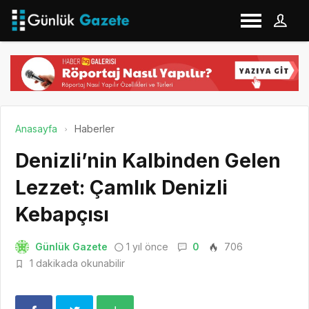
Anasayfa
Haberler
Denizli’nin Kalbinden Gelen
Lezzet: Çamlık Denizli
Kebapçısı
Günlük Gazete
1 yıl önce
0
706
1 dakikada okunabilir