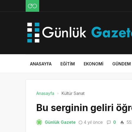
ANASAYFA
EĞITIM
EKONOMI
GÜNDEM
Anasayfa
Kültür Sanat
Bu serginin geliri öğ
Günlük Gazete
4 yıl önce
0
55