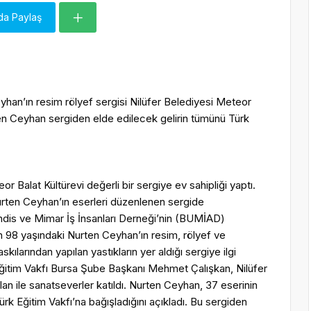
da Paylaş
han’ın resim rölyef sergisi Nilüfer Belediyesi Meteor
ten Ceyhan sergiden elde edilecek gelirin tümünü Türk
or Balat Kültürevi değerli bir sergiye ev sahipliği yaptı.
Nurten Ceyhan’ın eserleri düzenlenen sergide
ndis ve Mimar İş İnsanları Derneği’nin (BUMİAD)
 98 yaşındaki Nurten Ceyhan’ın resim, rölyef ve
kılarından yapılan yastıkların yer aldığı sergiye ilgi
Eğitim Vakfı Bursa Şube Başkanı Mehmet Çalışkan, Nilüfer
an ile sanatseverler katıldı. Nurten Ceyhan, 37 eserinin
ürk Eğitim Vakfı’na bağışladığını açıkladı. Bu sergiden