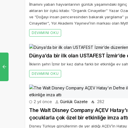
İlhamını yaban hayvanlarının günlük yaşamındaki ilgin
aktaran bir öykü kitabı: “Organik Cinayetler” Yazar
ve “Doğayı insan penceresinden bakarak yargılama” yan
Cinayetler”, Yol Akademi Yayınevi’nin markası olan Mythos
DEVAMINI OKU
Dünya’da bir ilk olan USTAFEST İzmir’de
İlklerin şehri İzmir bir kez daha farklı bir etkinliğe ev sah
DEVAMINI OKU
2 yıl önce
Günlük Gazete
282
The Walt Disney Company AÇEV Hatay'ın Defne ilçesinde depremden etkilenen
çocuklarla çok özel bir etkinliğe imza att
Disney Türkiye gönüllerinin de yer aldığı AÇEV’in Hata