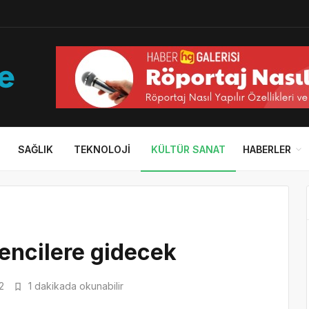
SAĞLIK
TEKNOLOJI
KÜLTÜR SANAT
HABERLER
rencilere gidecek
2
1 dakikada okunabilir