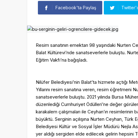
Facebook'ta Paylaş
Twitter'
Resim sanatının emektarı 98 yaşındaki Nurten Cey
Balat Kültürevi’nde sanatseverlerle buluştu. Nur
Eğitim Vakfı’na bağışladı.
Nilüfer Belediyesi’nin Balat’ta hizmete açtığı Mete
Yıllarını resim sanatına veren, resim öğretmeni 
sanatseverlerle buluştu. 2021 yılında Bursa Mühe
düzenlediği Cumhuriyet Ödülleri’ne değer görülen
karakalem çalışmaları ile Ceyhan’ın resimlerinin bas
büyüktü. Serginin açılışına Nurten Ceyhan, Türk 
Belediyesi Kültür ve Sosyal İşler Müdürü Nejla Asl
yer aldığı sergiden elde edilecek gelirin hepsini T