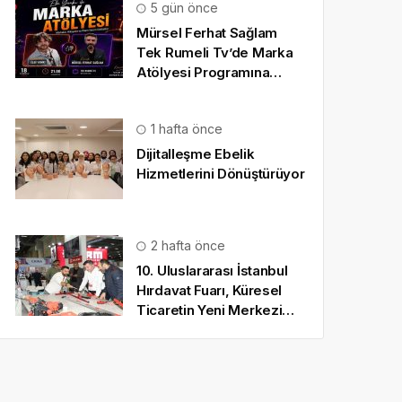
5 gün önce
Mürsel Ferhat Sağlam
Tek Rumeli Tv’de Marka
Atölyesi Programına
Konuk Oldu
1 hafta önce
Dijitalleşme Ebelik
Hizmetlerini Dönüştürüyor
2 hafta önce
10. Uluslararası İstanbul
Hırdavat Fuarı, Küresel
Ticaretin Yeni Merkezi
Olmaya Hazırlanıyor