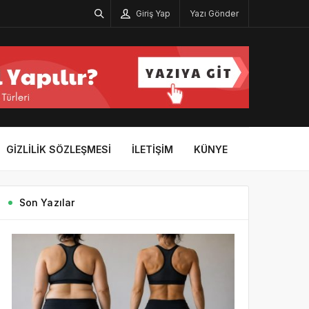
Giriş Yap
Yazı Gönder
GIZLILIK SÖZLEŞMESI
İLETIŞIM
KÜNYE
Son Yazılar