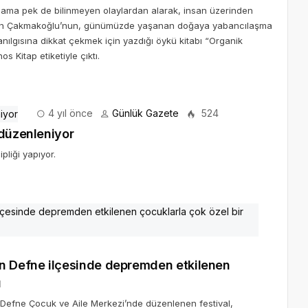
ç ama pek de bilinmeyen olaylardan alarak, insan üzerinden
 Ozan Çakmakoğlu’nun, günümüzde yaşanan doğaya yabancılaşma
ılgısına dikkat çekmek için yazdığı öykü kitabı “Organik
 Kitap etiketiyle çıktı.
4 yıl önce
Günlük Gazete
524
 düzenleniyor
ipliği yapıyor.
ı
y Defne Çocuk ve Aile Merkezi’nde düzenlenen festival,