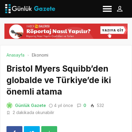
Anasayfa
Ekonomi
Bristol Myers Squibb’den
globalde ve Türkiye’de iki
önemli atama
Günlük Gazete
4 yıl önce
0
532
2 dakikada okunabilir