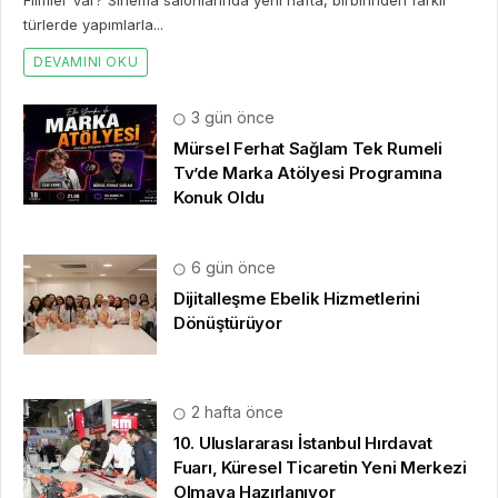
Filmler Var? Sinema salonlarında yeni hafta, birbirinden farklı
türlerde yapımlarla...
DEVAMINI OKU
3 gün önce
Mürsel Ferhat Sağlam Tek Rumeli
Tv’de Marka Atölyesi Programına
Konuk Oldu
6 gün önce
Dijitalleşme Ebelik Hizmetlerini
Dönüştürüyor
2 hafta önce
10. Uluslararası İstanbul Hırdavat
Fuarı, Küresel Ticaretin Yeni Merkezi
Olmaya Hazırlanıyor