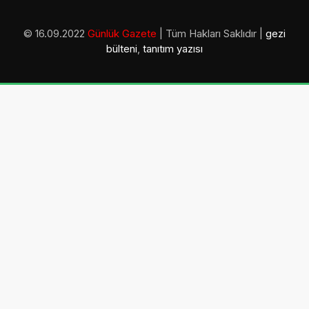
© 16.09.2022
Günlük Gazete
| Tüm Hakları Saklıdır |
gezi
bülteni
,
tanıtım yazısı