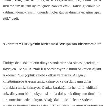
sivil toplum ile tam uyum içinde hareket ettik. Halkın gücünün ve
katılımcı demokrasinin önünde hiçbir gücün duramayacağını ispat
ettik” dedi.
Akdemir: “Türkiye'nin kirlenmesi Avrupa'nın kirlenmesidir”
Türkiye'deki sökümlerin dünya standartlarında olması gerektiğini
söyleyen TMMOB İzmir İl Koordinasyon Kurulu Sekreteri Aykut
Akdemir, “Bu çöplük kelebek etkisi yaratacak. Aliağa'yı
kirlettiğimizde Avrupa temiz kalmıyor ya da dünyanın diğer
toprakları temiz kalmıyor. Denize bıraktığımız her türlü tehlikeli
atık, dünyanın bütün okyanuslarında dolaşarak dünyanın tümünün
kirlenmesine neden oluyor. Aliağa'daki mücadelemiz sadece
Aliağa'yı korumak üzerine değil. Türkiye'nin kirlenmesi Avrupa'nın