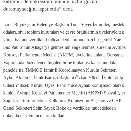
katılımcı demokrasinin önünde hiçbir gücün
duramayacağını ispat ettik” dedi.
İzmir Büyükşehir Belediye Başkanı Tunç Soyer İzmirliler, meslek
odaları, sivil toplum kurumları ve çevre örgütlerinin üyeleriyle tek
yürek halinde verdikleri mücadelenin ardından zehir gemisi Nae
Sao Paulo’nun Aliağa’ya gelmesinin engellenmesi sürecini Avrupa
Konseyi Parlamenter Meclisi (AKPM) üyelerine anlattı. Bergama
Vapuru'nda düzenlenen bilgilendirme toplantısı kapsamındaki
panelde ise TMMOB İzmir İl Koordinasyon Kurulu Sekreteri
Aykut Akdemir, İzmir Barosu Başkanı Özkan Yücel, İzmir Tabip
Odası Yüksek Kurulu Üyesi Fahri Yüce Ayhan konuşmacı olarak
katıldı. Avrupa Konseyi Parlamenter Meclisi (AKPM) Sosyal İşler
Sağlık ve Sürdürülebilir Kalkınma Komisyonu Başkanı ve CHP
Genel Sekreteri Selin Sayek Böke de verdikleri mücadeleden
dolayı kent savunucularını kutladı.