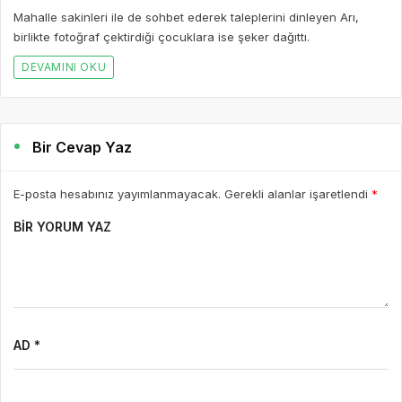
çalışmalarını inceledi
Mahalle sakinleri ile de sohbet ederek taleplerini dinleyen Arı,
birlikte fotoğraf çektirdiği çocuklara ise şeker dağıttı.
DEVAMINI OKU
Bir Cevap Yaz
E-posta hesabınız yayımlanmayacak. Gerekli alanlar işaretlendi
*
BIR YORUM YAZ
AD *