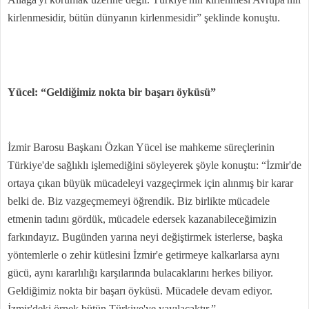
kirlenmesidir, bütün dünyanın kirlenmesidir” şeklinde konuştu.
Yücel: “Geldiğimiz nokta bir başarı öyküsü”
İzmir Barosu Başkanı Özkan Yücel ise mahkeme süreçlerinin
Türkiye'de sağlıklı işlemediğini söyleyerek şöyle konuştu: “İzmir'de
ortaya çıkan büyük mücadeleyi vazgeçirmek için alınmış bir karar
belki de. Biz vazgeçmemeyi öğrendik. Biz birlikte mücadele
etmenin tadını gördük, mücadele edersek kazanabileceğimizin
farkındayız. Bugünden yarına neyi değiştirmek isterlerse, başka
yöntemlerle o zehir kütlesini İzmir'e getirmeye kalkarlarsa aynı
gücü, aynı kararlılığı karşılarında bulacaklarını herkes biliyor.
Geldiğimiz nokta bir başarı öyküsü. Mücadele devam ediyor.
İzmir'deki örnek bütün Türkiye'ye yayılacaktır.”