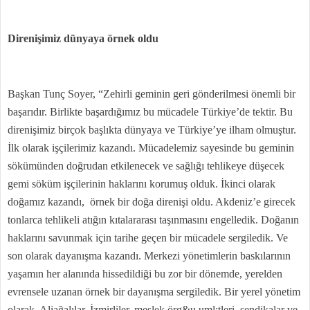
Direnişimiz dünyaya örnek oldu
Başkan Tunç Soyer, “Zehirli geminin geri gönderilmesi önemli bir
başarıdır. Birlikte başardığımız bu mücadele Türkiye’de tektir. Bu
direnişimiz birçok başlıkta dünyaya ve Türkiye’ye ilham olmuştur.
İlk olarak işçilerimiz kazandı. Mücadelemiz sayesinde bu geminin
sökümünden doğrudan etkilenecek ve sağlığı tehlikeye düşecek
gemi söküm işçilerinin haklarını korumuş olduk. İkinci olarak
doğamız kazandı, örnek bir doğa direnişi oldu. Akdeniz’e girecek
tonlarca tehlikeli atığın kıtalararası taşınmasını engelledik. Doğanın
haklarını savunmak için tarihe geçen bir mücadele sergiledik. Ve
son olarak dayanışma kazandı. Merkezi yönetimlerin baskılarının
yaşamın her alanında hissedildiği bu zor bir dönemde, yerelden
evrensele uzanan örnek bir dayanışma sergiledik. Bir yerel yönetim
olarak, Aliağalılar, İzmirliler, meslek örg&u uml;tleri, sendikalar ve