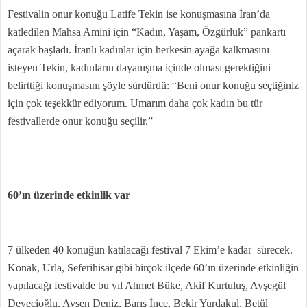
Festivalin onur konuğu Latife Tekin ise konuşmasına İran’da
katledilen Mahsa Amini için “Kadın, Yaşam, Özgürlük” pankartı
açarak başladı. İranlı kadınlar için herkesin ayağa kalkmasını
isteyen Tekin, kadınların dayanışma içinde olması gerektiğini
belirttiği konuşmasını şöyle sürdürdü: “Beni onur konuğu seçtiğiniz
için çok teşekkür ediyorum. Umarım daha çok kadın bu tür
festivallerde onur konuğu seçilir.”
60’ın üzerinde etkinlik var
7 ülkeden 40 konuğun katılacağı festival 7 Ekim’e kadar sürecek.
Konak, Urla, Seferihisar gibi birçok ilçede 60’ın üzerinde etkinliğin
yapılacağı festivalde bu yıl Ahmet Büke, Akif Kurtuluş, Ayşegül
Devecioğlu, Ayşen Deniz, Barış İnce, Bekir Yurdakul, Betül