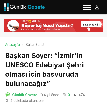
Anasayfa
Kültür Sanat
Başkan Soyer: “İzmir’in
UNESCO Edebiyat Şehri
olması için başvuruda
bulunacağız”
Günlük Gazete
4 yıl önce
0
474
4 dakikada okunabilir