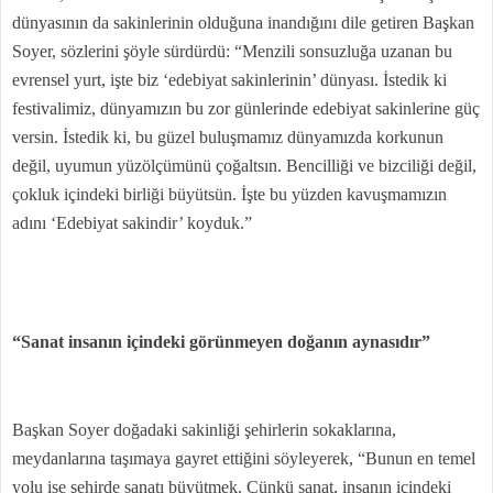
dünyasının da sakinlerinin olduğuna inandığını dile getiren Başkan
Soyer, sözlerini şöyle sürdürdü: “Menzili sonsuzluğa uzanan bu
evrensel yurt, işte biz ‘edebiyat sakinlerinin’ dünyası. İstedik ki
festivalimiz, dünyamızın bu zor günlerinde edebiyat sakinlerine güç
versin. İstedik ki, bu güzel buluşmamız dünyamızda korkunun
değil, uyumun yüzölçümünü çoğaltsın. Bencilliği ve bizciliği değil,
çokluk içindeki birliği büyütsün. İşte bu yüzden kavuşmamızın
adını ‘Edebiyat sakindir’ koyduk.”
“Sanat insanın içindeki görünmeyen doğanın aynasıdır”
Başkan Soyer doğadaki sakinliği şehirlerin sokaklarına,
meydanlarına taşımaya gayret ettiğini söyleyerek, “Bunun en temel
yolu ise şehirde sanatı büyütmek. Çünkü sanat, insanın içindeki