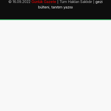
© 16.09.2022
Günlük Gazete
| Tüm Hakları Saklıdır |
gezi
bülteni
,
tanıtım yazısı