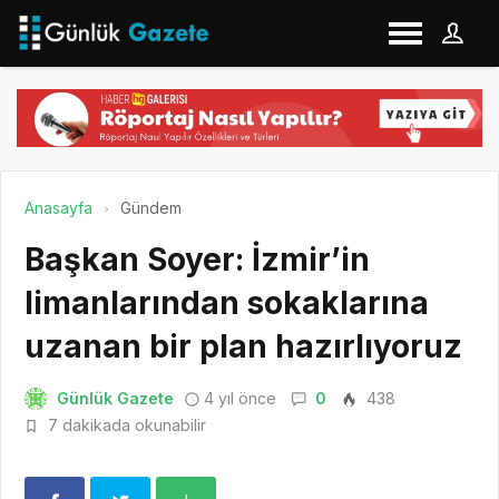
Anasayfa
Gündem
Başkan Soyer: İzmir’in
limanlarından sokaklarına
uzanan bir plan hazırlıyoruz
Günlük Gazete
4 yıl önce
0
438
7 dakikada okunabilir