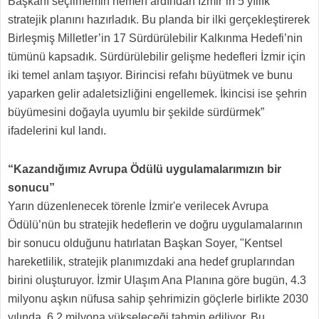
Başkanı seçilmemin hemen ardından İzmir’in 5 yıllık
stratejik planını hazırladık. Bu planda bir ilki gerçekleştirerek
Birleşmiş Milletler’in 17 Sürdürülebilir Kalkınma Hedefi’nin
tümünü kapsadık. Sürdürülebilir gelişme hedefleri İzmir için
iki temel anlam taşıyor. Birincisi refahı büyütmek ve bunu
yaparken gelir adaletsizliğini engellemek. İkincisi ise şehrin
büyümesini doğayla uyumlu bir şekilde sürdürmek”
ifadelerini kul landı.
“Kazandığımız Avrupa Ödülü uygulamalarımızın bir
sonucu”
Yarın düzenlenecek törenle İzmir'e verilecek Avrupa
Ödülü’nün bu stratejik hedeflerin ve doğru uygulamalarının
bir sonucu olduğunu hatırlatan Başkan Soyer, "Kentsel
hareketlilik, stratejik planımızdaki ana hedef gruplarından
birini oluşturuyor. İzmir Ulaşım Ana Planına göre bugün, 4.3
milyonu aşkın nüfusa sahip şehrimizin göçlerle birlikte 2030
yılında, 6.2 milyona yükseleceği tahmin ediliyor. Bu