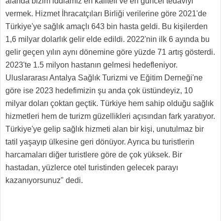
alanda bizim iddiamız en kaliteli ve en güncel tedaviyi
vermek. Hizmet İhracatçıları Birliği verilerine göre 2021'de
Türkiye'ye sağlık amaçlı 643 bin hasta geldi. Bu kişilerden
1,6 milyar dolarlık gelir elde edildi. 2022'nin ilk 6 ayında bu
gelir geçen yılın aynı dönemine göre yüzde 71 artış gösterdi.
2023'te 1.5 milyon hastanın gelmesi hedefleniyor.
Uluslararası Antalya Sağlık Turizmi ve Eğitim Derneği'ne
göre ise 2023 hedefimizin şu anda çok üstündeyiz, 10
milyar doları çoktan geçtik. Türkiye hem sahip olduğu sağlık
hizmetleri hem de turizm güzellikleri açısından fark yaratıyor.
Türkiye'ye gelip sağlık hizmeti alan bir kişi, unutulmaz bir
tatil yaşayıp ülkesine geri dönüyor. Ayrıca bu turistlerin
harcamaları diğer turistlere göre de çok yüksek. Bir
hastadan, yüzlerce otel turistinden gelecek parayı
kazanıyorsunuz" dedi.