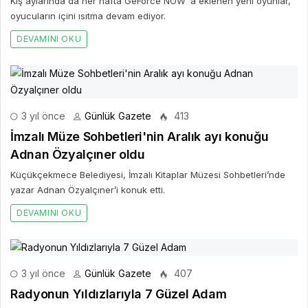
Kış aylarında da her hafta GeForce NOW ‘a eklenen yeni oyunlar,
oyucuların içini ısıtma devam ediyor.
DEVAMINI OKU
3 yıl önce
Günlük Gazete
413
İmzalı Müze Sohbetleri'nin Aralık ayı konuğu
Adnan Özyalçıner oldu
Küçükçekmece Belediyesi, İmzalı Kitaplar Müzesi Sohbetleri’nde
yazar Adnan Özyalçıner’i konuk etti.
DEVAMINI OKU
3 yıl önce
Günlük Gazete
407
Radyonun Yıldızlarıyla 7 Güzel Adam