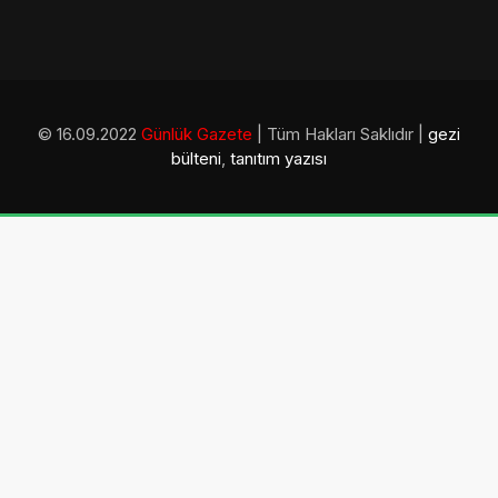
© 16.09.2022
Günlük Gazete
| Tüm Hakları Saklıdır |
gezi
bülteni
,
tanıtım yazısı