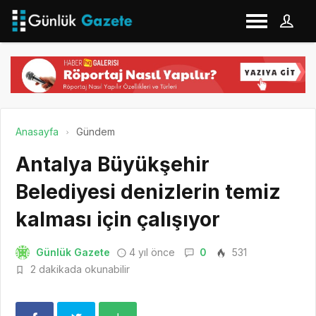
Anasayfa
Gündem
Antalya Büyükşehir
Belediyesi denizlerin temiz
kalması için çalışıyor
Günlük Gazete
4 yıl önce
0
531
2 dakikada okunabilir