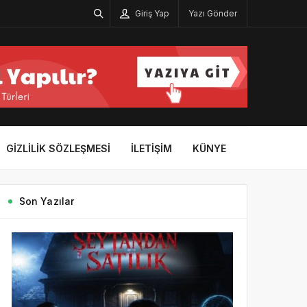
Giriş Yap
Yazı Gönder
GIZLILIK SÖZLEŞMESI
İLETIŞIM
KÜNYE
Son Yazılar