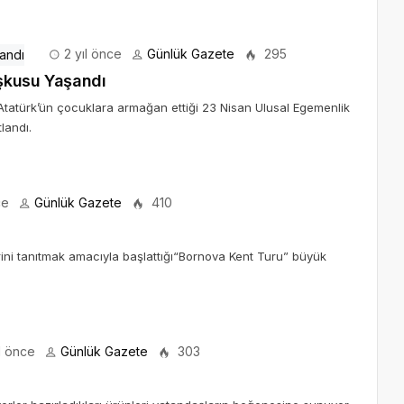
2 yıl önce
Günlük Gazete
295
şkusu Yaşandı
tatürk’ün çocuklara armağan ettiği 23 Nisan Ulusal Egemenlik
landı.
ce
Günlük Gazete
410
erini tanıtmak amacıyla başlattığı“Bornova Kent Turu” büyük
l önce
Günlük Gazete
303