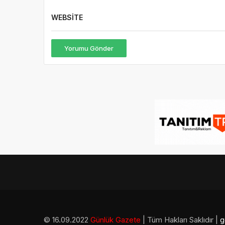
WEBSITE
Yorumu Gönder
© 16.09.2022
Günlük Gazete
| Tüm Hakları Saklıdır |
g