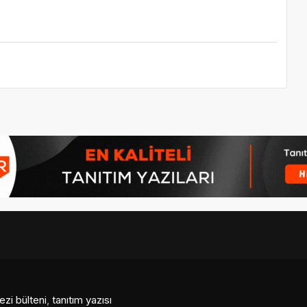
ezi bülteni
,
tanıtım yazısı