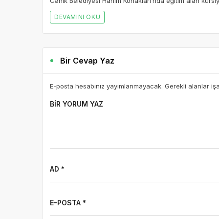
Canik Belediyesi Hanım Konakları’nda eğitim alan kursiy
DEVAMINI OKU
Bir Cevap Yaz
E-posta hesabınız yayımlanmayacak. Gerekli alanlar iş
BIR YORUM YAZ
AD *
E-POSTA *