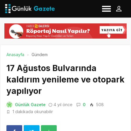
Anasayfa
Gündem
17 Ağustos Bulvarında
kaldırım yenileme ve otopark
yapılıyor
Günlük Gazete
4 yıl önce
0
508
1 dakikada okunabilir